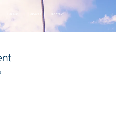
Person
Services
Kontakt
ent
!