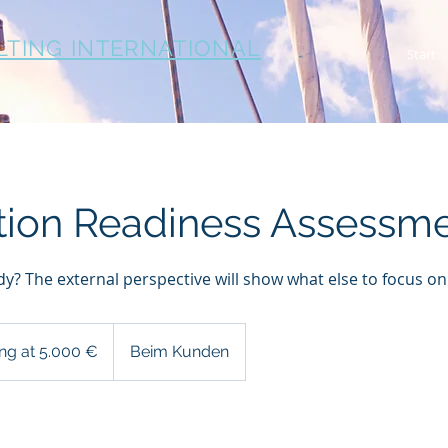
TING INTERNATIONAL
Start
ation Readiness Assessm
dy? The external perspective will show what else to focus on
ing at 5.000 €
Beim Kunden